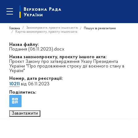
Законопроєкти, проєкти інших актів
Головна
Пошук за реквізитами
Картка законопроєкту, проєкту іншого акта
Назва файлу:
Подання (06.11.2023).docx
Назва законопроєкту, проєкту іншого акта:
Проєкт Закону про затвердження Указу Президента
України "Про продовження строку дії воєнного стану в
Україні"
Номер, дата реєстрації:
10211
від 06.11.2023
Поділитись:
Завантажити