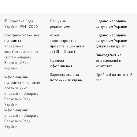
© Верховна Рада
Пошук за
Надано народним
України 1994—2026
реквізитами
депутатам України
Програмно-технічна
Архів
Надано народним
підтримка
—
законопроєктів,
депутатам України
Управління
проєктів інших актів
документів до ЗП
комп'ютеризованих
за ( III – IX скл.)
Знаходяться на
систем Апарату
Правила
опрацюванні в
Верховної Ради
оформлення
комітетах
України
Зареєстровані за
Прийняті на поточній
Iнформаційна
поточний тиждень
сесії
підтримка — Головне
організаційне
управління Апарату
Верховної Ради
України,
Інформаційне
управління Апарату
Верховної Ради
України