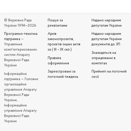
© Верховна Рада
Пошук за
Надано народним
України 1994—2026
реквізитами
депутатам України
Програмно-технічна
Архів
Надано народним
підтримка
—
законопроєктів,
депутатам України
Управління
проєктів інших актів
документів до ЗП
комп'ютеризованих
за ( III – IX скл.)
Знаходяться на
систем Апарату
Правила
опрацюванні в
Верховної Ради
оформлення
комітетах
України
Зареєстровані за
Прийняті на поточній
Iнформаційна
поточний тиждень
сесії
підтримка — Головне
організаційне
управління Апарату
Верховної Ради
України,
Інформаційне
управління Апарату
Верховної Ради
України