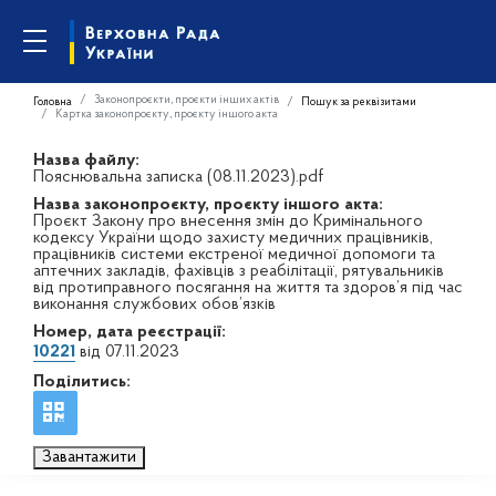
Законопроєкти, проєкти інших актів
Головна
Пошук за реквізитами
Картка законопроєкту, проєкту іншого акта
Назва файлу:
Пояснювальна записка (08.11.2023).pdf
Назва законопроєкту, проєкту іншого акта:
Проєкт Закону про внесення змін до Кримінального
кодексу України щодо захисту медичних працівників,
працівників системи екстреної медичної допомоги та
аптечних закладів, фахівців з реабілітації, рятувальників
від протиправного посягання на життя та здоров’я під час
виконання службових обов’язків
Номер, дата реєстрації:
10221
від 07.11.2023
Поділитись:
Завантажити