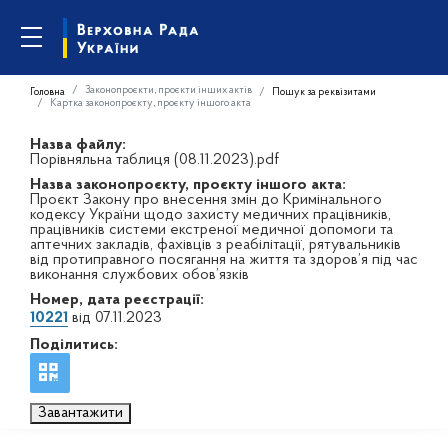
Законопроєкти, проєкти інших актів
Головна
Пошук за реквізитами
Картка законопроєкту, проєкту іншого акта
Назва файлу:
Порівняльна таблиця (08.11.2023).pdf
Назва законопроєкту, проєкту іншого акта:
Проєкт Закону про внесення змін до Кримінального
кодексу України щодо захисту медичних працівників,
працівників системи екстреної медичної допомоги та
аптечних закладів, фахівців з реабілітації, рятувальників
від протиправного посягання на життя та здоров’я під час
виконання службових обов’язків
Номер, дата реєстрації:
10221
від 07.11.2023
Поділитись:
Завантажити