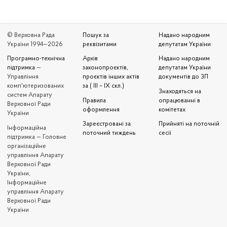
© Верховна Рада
Пошук за
Надано народним
України 1994—2026
реквізитами
депутатам України
Програмно-технічна
Архів
Надано народним
підтримка
—
законопроєктів,
депутатам України
Управління
проєктів інших актів
документів до ЗП
комп'ютеризованих
за ( III – IX скл.)
Знаходяться на
систем Апарату
Правила
опрацюванні в
Верховної Ради
оформлення
комітетах
України
Зареєстровані за
Прийняті на поточній
Iнформаційна
поточний тиждень
сесії
підтримка — Головне
організаційне
управління Апарату
Верховної Ради
України,
Інформаційне
управління Апарату
Верховної Ради
України