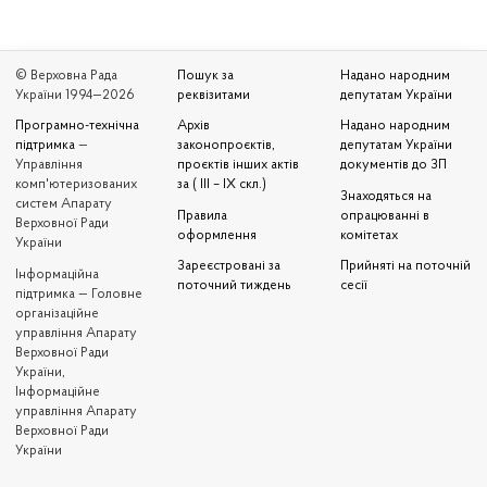
© Верховна Рада
Пошук за
Надано народним
України 1994—2026
реквізитами
депутатам України
Програмно-технічна
Архів
Надано народним
підтримка
—
законопроєктів,
депутатам України
Управління
проєктів інших актів
документів до ЗП
комп'ютеризованих
за ( III – IX скл.)
Знаходяться на
систем Апарату
Правила
опрацюванні в
Верховної Ради
оформлення
комітетах
України
Зареєстровані за
Прийняті на поточній
Iнформаційна
поточний тиждень
сесії
підтримка — Головне
організаційне
управління Апарату
Верховної Ради
України,
Інформаційне
управління Апарату
Верховної Ради
України