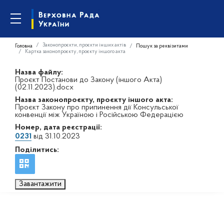
Законопроєкти, проєкти інших актів
Головна
Пошук за реквізитами
Картка законопроєкту, проєкту іншого акта
Назва файлу:
Проєкт Постанови до Закону (іншого Акта)
(02.11.2023).docx
Назва законопроєкту, проєкту іншого акта:
Проєкт Закону про припинення дії Консульської
конвенції між Україною і Російською Федерацією
Номер, дата реєстрації:
0231
від 31.10.2023
Поділитись:
Завантажити