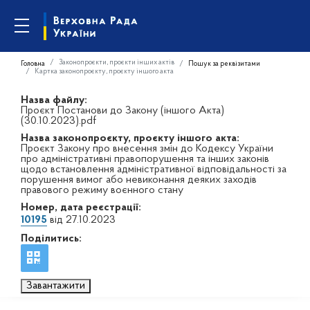
Законопроєкти, проєкти інших актів
Головна
Пошук за реквізитами
Картка законопроєкту, проєкту іншого акта
Назва файлу:
Проєкт Постанови до Закону (іншого Акта)
(30.10.2023).pdf
Назва законопроєкту, проєкту іншого акта:
Проєкт Закону про внесення змін до Кодексу України
про адміністративні правопорушення та інших законів
щодо встановлення адміністративної відповідальності за
порушення вимог або невиконання деяких заходів
правового режиму воєнного стану
Номер, дата реєстрації:
10195
від 27.10.2023
Поділитись:
Завантажити