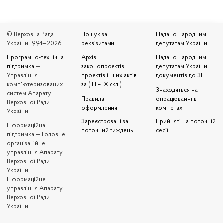
© Верховна Рада
Пошук за
Надано народним
України 1994—2026
реквізитами
депутатам України
Програмно-технічна
Архів
Надано народним
підтримка
—
законопроєктів,
депутатам України
Управління
проєктів інших актів
документів до ЗП
комп'ютеризованих
за ( III – IX скл.)
Знаходяться на
систем Апарату
Правила
опрацюванні в
Верховної Ради
оформлення
комітетах
України
Зареєстровані за
Прийняті на поточній
Iнформаційна
поточний тиждень
сесії
підтримка — Головне
організаційне
управління Апарату
Верховної Ради
України,
Інформаційне
управління Апарату
Верховної Ради
України