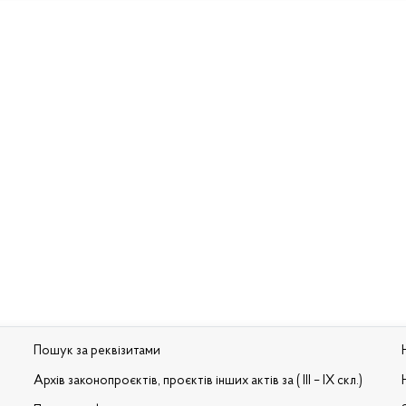
Пошук за реквізитами
Архів законопроєктів, проєктів інших актів за ( III – IX скл.)