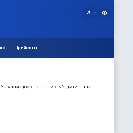
A
ні
Прийнято
України щодо охорони сім'ї, дитинства,