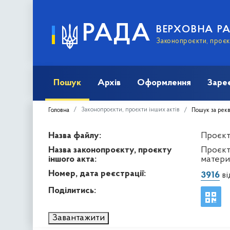
РАДА
ВЕРХОВНА Р
Законопроєкти, проєкт
Пошук
Архів
Оформлення
Заре
Законопроєкти, проєкти інших актів
Головна
Пошук за рек
Назва файлу:
Проєкт 
Назва законопроєкту, проєкту
Проєкт 
іншого акта:
материн
Номер, дата реєстрації:
3916
ві
Поділитись:
Завантажити