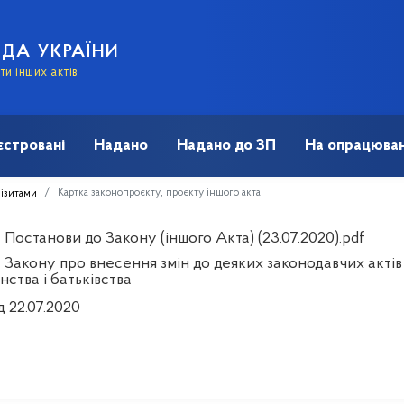
АДА УКРАЇНИ
и інших актів
єстровані
Надано
Надано до ЗП
На опрацюван
Картка законопроєкту, проєкту іншого акта
візитами
Постанови до Закону (іншого Акта) (23.07.2020).pdf
Закону про внесення змін до деяких законодавчих актів 
ства і батьківства
д 22.07.2020