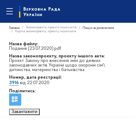
Законопроєкти, проєкти інших актів
Головна
Пошук за реквізитами
Картка законопроєкту, проєкту іншого акта
Назва файлу:
Подання (23.07.2020).pdf
Назва законопроєкту, проєкту іншого акта:
Проєкт Закону про внесення змін до деяких
законодавчих актів України щодо охорони сім'ї,
дитинства, материнства і батьківства
Номер, дата реєстрації:
3916
від 22.07.2020
Поділитись:
Завантажити