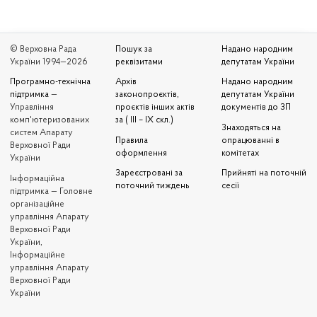
© Верховна Рада
Пошук за
Надано народним
України 1994—2026
реквізитами
депутатам України
Програмно-технічна
Архів
Надано народним
підтримка
—
законопроєктів,
депутатам України
Управління
проєктів інших актів
документів до ЗП
комп'ютеризованих
за ( III – IX скл.)
Знаходяться на
систем Апарату
Правила
опрацюванні в
Верховної Ради
оформлення
комітетах
України
Зареєстровані за
Прийняті на поточній
Iнформаційна
поточний тиждень
сесії
підтримка — Головне
організаційне
управління Апарату
Верховної Ради
України,
Інформаційне
управління Апарату
Верховної Ради
України