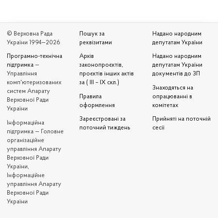
© Верховна Рада
Пошук за
Надано народним
України 1994—2026
реквізитами
депутатам України
Програмно-технічна
Архів
Надано народним
підтримка
—
законопроєктів,
депутатам України
Управління
проєктів інших актів
документів до ЗП
комп'ютеризованих
за ( III – IX скл.)
Знаходяться на
систем Апарату
Правила
опрацюванні в
Верховної Ради
оформлення
комітетах
України
Зареєстровані за
Прийняті на поточній
Iнформаційна
поточний тиждень
сесії
підтримка — Головне
організаційне
управління Апарату
Верховної Ради
України,
Інформаційне
управління Апарату
Верховної Ради
України