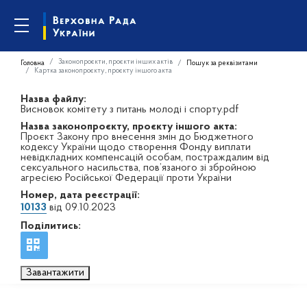
Законопроєкти, проєкти інших актів
Головна
Пошук за реквізитами
Картка законопроєкту, проєкту іншого акта
Назва файлу:
Висновок комітету з питань молоді і спорту.pdf
Назва законопроєкту, проєкту іншого акта:
Проєкт Закону про внесення змін до Бюджетного
кодексу України щодо створення Фонду виплати
невідкладних компенсацій особам, постраждалим від
сексуального насильства, пов’язаного зі збройною
агресією Російської Федерації проти України
Номер, дата реєстрації:
10133
від 09.10.2023
Поділитись:
Завантажити