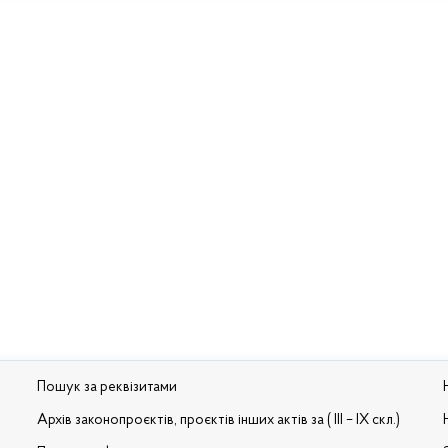
Пошук за реквізитами
Архів законопроєктів, проєктів інших актів за ( III – IX скл.)