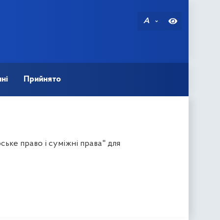
A
ні
Прийнято
ьке право і суміжні права" для