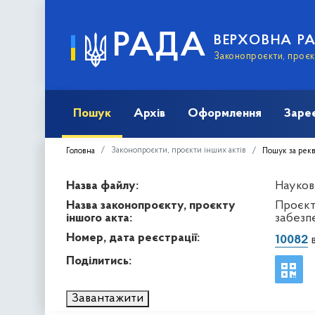
РАДА
ВЕРХОВНА Р
Законопроєкти, проєкт
Пошук
Архів
Оформлення
Заре
Законопроєкти, проєкти інших актів
Головна
Пошук за рек
Назва файлу:
Науков
Назва законопроєкту, проєкту
Проєкт
іншого акта:
забезпе
Номер, дата реєстрації:
10082
в
Поділитись:
Завантажити