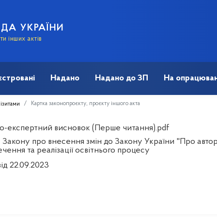
АДА УКРАЇНИ
и інших актів
єстровані
Надано
Надано до ЗП
На опрацюван
Картка законопроєкту, проєкту іншого акта
візитами
о-експертний висновок (Перше читання).pdf
 Закону про внесення змін до Закону України "Про авторс
чення та реалізації освітнього процесу
ід 22.09.2023