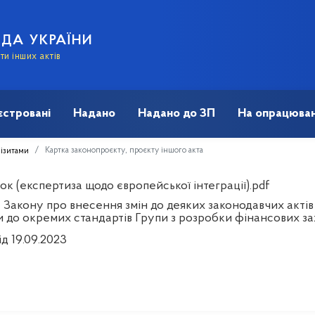
АДА УКРАЇНИ
и інших актів
єстровані
Надано
Надано до ЗП
На опрацюван
Картка законопроєкту, проєкту іншого акта
візитами
к (експертиза щодо європейської інтеграції).pdf
 Закону про внесення змін до деяких законодавчих актів
и до окремих стандартів Групи з розробки фінансових за
ід 19.09.2023