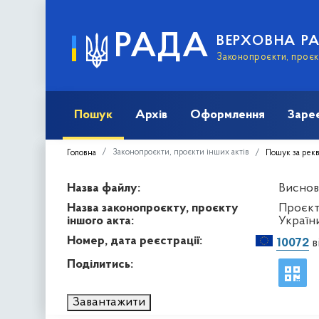
РАДА
ВЕРХОВНА Р
Законопроєкти, проєкт
Пошук
Архів
Оформлення
Заре
Законопроєкти, проєкти інших актів
Головна
Пошук за рек
Назва файлу:
Висново
Назва законопроєкту, проєкту
Проєкт
іншого акта:
Україн
Номер, дата реєстрації:
10072
в
Поділитись:
Завантажити