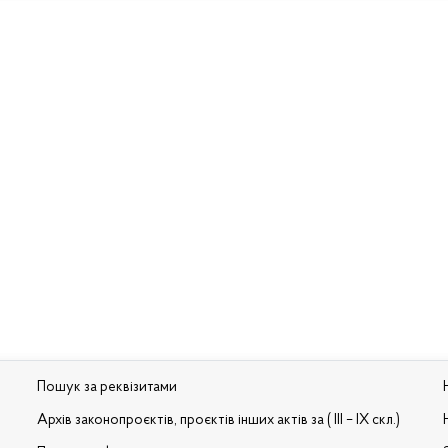
Пошук за реквізитами
Архів законопроєктів, проєктів інших актів за ( III – IX скл.)