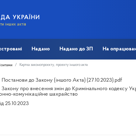
АДА УКРАЇНИ
и інших актів
єстровані
Надано
Надано до ЗП
На опрацюван
Картка законопроєкту, проєкту іншого акта
візитами
Постанови до Закону (іншого Акта) (27.10.2023).pdf
 Закону про внесення змін до Кримінального кодексу Укр
онно-комунікаційне шахрайство
ід 25.10.2023