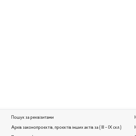
Пошук за реквізитами
Архів законопроєктів, проєктів інших актів за ( III – IX скл.)