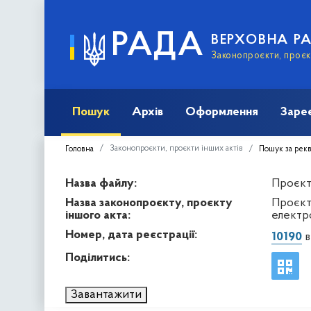
РАДА
ВЕРХОВНА Р
Законопроєкти, проєкт
Пошук
Архів
Оформлення
Заре
Законопроєкти, проєкти інших актів
Головна
Пошук за рек
Назва файлу:
Проєкт 
Назва законопроєкту, проєкту
Проєкт
іншого акта:
електр
Номер, дата реєстрації:
10190
в
Поділитись:
Завантажити