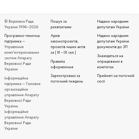
© Верховна Рада
Пошук за
Надано народним
України 1994—2026
реквізитами
депутатам України
Програмно-технічна
Архів
Надано народним
підтримка
—
законопроєктів,
депутатам України
Управління
проєктів інших актів
документів до ЗП
комп'ютеризованих
за ( III – IX скл.)
Знаходяться на
систем Апарату
Правила
опрацюванні в
Верховної Ради
оформлення
комітетах
України
Зареєстровані за
Прийняті на поточній
Iнформаційна
поточний тиждень
сесії
підтримка — Головне
організаційне
управління Апарату
Верховної Ради
України,
Інформаційне
управління Апарату
Верховної Ради
України