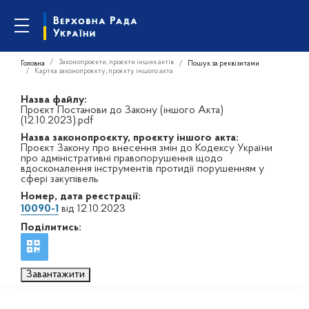
Законопроєкти, проєкти інших актів
Головна
Пошук за реквізитами
Картка законопроєкту, проєкту іншого акта
Назва файлу:
Проєкт Постанови до Закону (іншого Акта)
(12.10.2023).pdf
Назва законопроєкту, проєкту іншого акта:
Проєкт Закону про внесення змін до Кодексу України
про адміністративні правопорушення щодо
вдосконалення інструментів протидії порушенням у
сфері закупівель
Номер, дата реєстрації:
10090-1
від 12.10.2023
Поділитись:
Завантажити