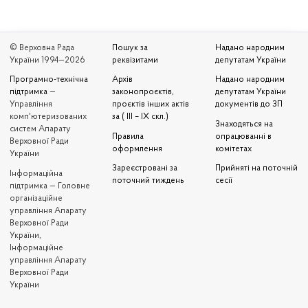
© Верховна Рада
Пошук за
Надано народним
України 1994—2026
реквізитами
депутатам України
Програмно-технічна
Архів
Надано народним
підтримка
—
законопроєктів,
депутатам України
Управління
проєктів інших актів
документів до ЗП
комп'ютеризованих
за ( III – IX скл.)
Знаходяться на
систем Апарату
Правила
опрацюванні в
Верховної Ради
оформлення
комітетах
України
Зареєстровані за
Прийняті на поточній
Iнформаційна
поточний тиждень
сесії
підтримка — Головне
організаційне
управління Апарату
Верховної Ради
України,
Інформаційне
управління Апарату
Верховної Ради
України