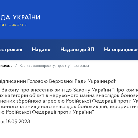
АДА УКРАЇНИ
и інших актів
єстровані
Надано
Надано до ЗП
На опрацюван
Картка законопроєкту, проєкту іншого акта
візитами
 підписаний Головою Верховної Ради України.pdf
 Закону про внесення змін до Закону України "Про ком
 категорій об’єктів нерухомого майна внаслідок бойових
нених збройною агресією Російської Федерації проти Ук
женого та знищеного внаслідок бойових дій, терористич
єю Російської Федерації проти України"
ід 18.09.2023