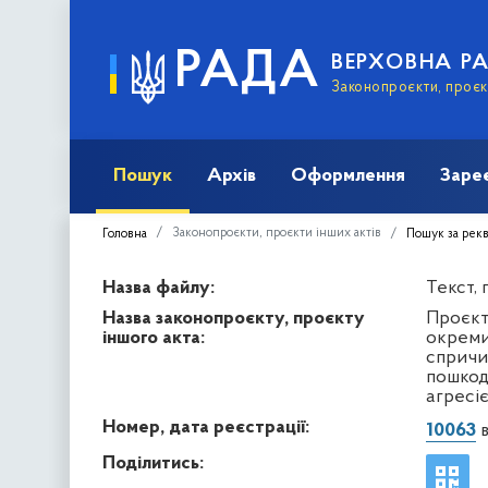
РАДА
ВЕРХОВНА Р
Законопроєкти, проєкт
Пошук
Архів
Оформлення
Заре
Законопроєкти, проєкти інших актів
Головна
Пошук за рек
Назва файлу:
Текст,
Назва законопроєкту, проєкту
Проєкт
іншого акта:
окремих
спричи
пошкод
агресі
Номер, дата реєстрації:
10063
в
Поділитись: