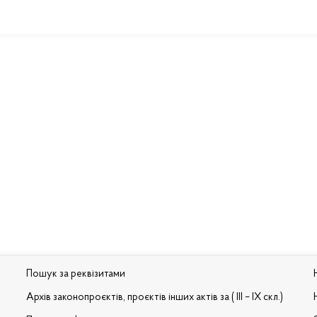
Пошук за реквізитами
Архів законопроєктів, проєктів інших актів за ( III – IX скл.)