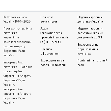
© Верховна Рада
Пошук за
Надано народним
України 1994—2026
реквізитами
депутатам України
Програмно-технічна
Архів
Надано народним
підтримка
—
законопроєктів,
депутатам України
Управління
проєктів інших актів
документів до ЗП
комп'ютеризованих
за ( III – IX скл.)
Знаходяться на
систем Апарату
Правила
опрацюванні в
Верховної Ради
оформлення
комітетах
України
Зареєстровані за
Прийняті на поточній
Iнформаційна
поточний тиждень
сесії
підтримка — Головне
організаційне
управління Апарату
Верховної Ради
України,
Інформаційне
управління Апарату
Верховної Ради
України