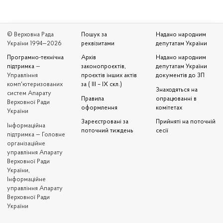
© Верховна Рада
Пошук за
Надано народним
України 1994—2026
реквізитами
депутатам України
Програмно-технічна
Архів
Надано народним
підтримка
—
законопроєктів,
депутатам України
Управління
проєктів інших актів
документів до ЗП
комп'ютеризованих
за ( III – IX скл.)
Знаходяться на
систем Апарату
Правила
опрацюванні в
Верховної Ради
оформлення
комітетах
України
Зареєстровані за
Прийняті на поточній
Iнформаційна
поточний тиждень
сесії
підтримка — Головне
організаційне
управління Апарату
Верховної Ради
України,
Інформаційне
управління Апарату
Верховної Ради
України