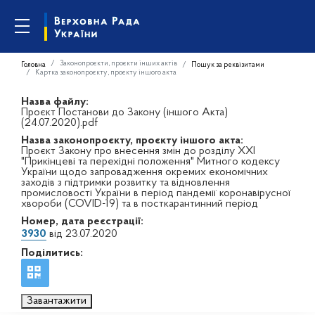
Законопроєкти, проєкти інших актів
Головна
Пошук за реквізитами
Картка законопроєкту, проєкту іншого акта
Назва файлу:
Проєкт Постанови до Закону (іншого Акта)
(24.07.2020).pdf
Назва законопроєкту, проєкту іншого акта:
Проєкт Закону про внесення змін до розділу XXI
"Прикінцеві та перехідні положення" Митного кодексу
України щодо запровадження окремих економічних
заходів з підтримки розвитку та відновлення
промисловості України в період пандемії коронавірусної
хвороби (COVID-19) та в посткарантинний період
Номер, дата реєстрації:
3930
від 23.07.2020
Поділитись:
Завантажити