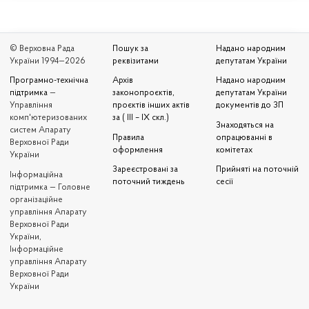
© Верховна Рада
Пошук за
Надано народним
України 1994—2026
реквізитами
депутатам України
Програмно-технічна
Архів
Надано народним
підтримка
—
законопроєктів,
депутатам України
Управління
проєктів інших актів
документів до ЗП
комп'ютеризованих
за ( III – IX скл.)
Знаходяться на
систем Апарату
Правила
опрацюванні в
Верховної Ради
оформлення
комітетах
України
Зареєстровані за
Прийняті на поточній
Iнформаційна
поточний тиждень
сесії
підтримка — Головне
організаційне
управління Апарату
Верховної Ради
України,
Інформаційне
управління Апарату
Верховної Ради
України