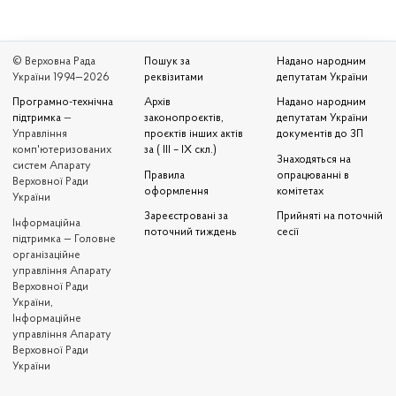
© Верховна Рада
Пошук за
Надано народним
України 1994—2026
реквізитами
депутатам України
Програмно-технічна
Архів
Надано народним
підтримка
—
законопроєктів,
депутатам України
Управління
проєктів інших актів
документів до ЗП
комп'ютеризованих
за ( III – IX скл.)
Знаходяться на
систем Апарату
Правила
опрацюванні в
Верховної Ради
оформлення
комітетах
України
Зареєстровані за
Прийняті на поточній
Iнформаційна
поточний тиждень
сесії
підтримка — Головне
організаційне
управління Апарату
Верховної Ради
України,
Інформаційне
управління Апарату
Верховної Ради
України