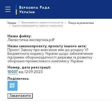
Законопроєкти, проєкти інших актів
Головна
Пошук за реквізитами
Картка законопроєкту, проєкту іншого акта
Назва файлу:
Лінгвістична експертиза.pdf
Назва законопроєкту, проєкту іншого акта:
Проєкт Закону про внесення змін до розділу VI
Бюджетного кодексу України щодо забезпечення
підтримки обороноздатності держави та розвитку
оборонно-промислового комплексу України
Номер, дата реєстрації:
10037
від 12.09.2023
Поділитись:
Завантажити