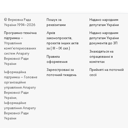
© Верховна Рада
Пошук за
Надано народним
України 1994—2026
реквізитами
депутатам України
Програмно-технічна
Архів
Надано народним
підтримка
—
законопроєктів,
депутатам України
Управління
проєктів інших актів
документів до ЗП
комп'ютеризованих
за ( III – IX скл.)
Знаходяться на
систем Апарату
Правила
опрацюванні в
Верховної Ради
оформлення
комітетах
України
Зареєстровані за
Прийняті на поточній
Iнформаційна
поточний тиждень
сесії
підтримка — Головне
організаційне
управління Апарату
Верховної Ради
України,
Інформаційне
управління Апарату
Верховної Ради
України