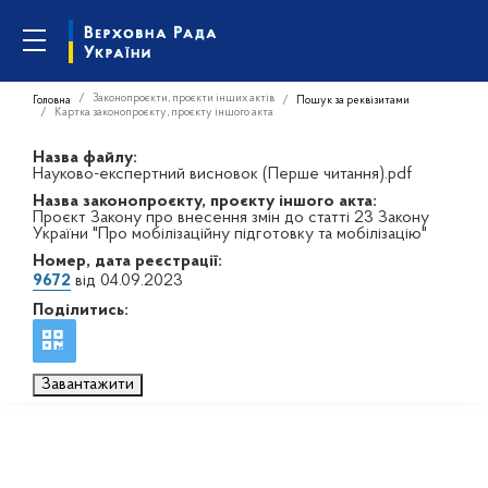
Законопроєкти, проєкти інших актів
Головна
Пошук за реквізитами
Картка законопроєкту, проєкту іншого акта
Назва файлу:
Науково-експертний висновок (Перше читання).pdf
Назва законопроєкту, проєкту іншого акта:
Проєкт Закону про внесення змін до статті 23 Закону
України "Про мобілізаційну підготовку та мобілізацію"
Номер, дата реєстрації:
9672
від 04.09.2023
Поділитись:
Завантажити