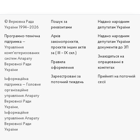
© Верховна Рада
Пошук за
Надано народним
України 1994—2026
реквізитами
депутатам України
Програмно-технічна
Архів
Надано народним
підтримка
—
законопроєктів,
депутатам України
Управління
проєктів інших актів
документів до ЗП
комп'ютеризованих
за ( III – IX скл.)
Знаходяться на
систем Апарату
Правила
опрацюванні в
Верховної Ради
оформлення
комітетах
України
Зареєстровані за
Прийняті на поточній
Iнформаційна
поточний тиждень
сесії
підтримка — Головне
організаційне
управління Апарату
Верховної Ради
України,
Інформаційне
управління Апарату
Верховної Ради
України