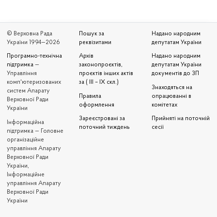
© Верховна Рада
Пошук за
Надано народним
України 1994—2026
реквізитами
депутатам України
Програмно-технічна
Архів
Надано народним
підтримка
—
законопроєктів,
депутатам України
Управління
проєктів інших актів
документів до ЗП
комп'ютеризованих
за ( III – IX скл.)
Знаходяться на
систем Апарату
Правила
опрацюванні в
Верховної Ради
оформлення
комітетах
України
Зареєстровані за
Прийняті на поточній
Iнформаційна
поточний тиждень
сесії
підтримка — Головне
організаційне
управління Апарату
Верховної Ради
України,
Інформаційне
управління Апарату
Верховної Ради
України