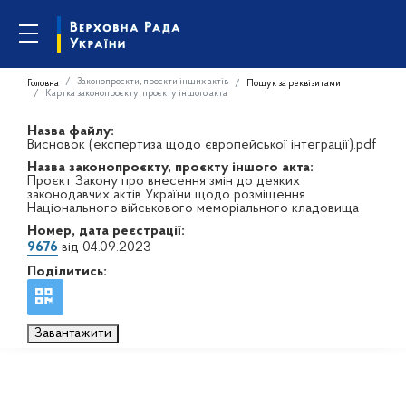
Законопроєкти, проєкти інших актів
Головна
Пошук за реквізитами
Картка законопроєкту, проєкту іншого акта
Назва файлу:
Висновок (експертиза щодо європейської інтеграції).pdf
Назва законопроєкту, проєкту іншого акта:
Проєкт Закону про внесення змін до деяких
законодавчих актів України щодо розміщення
Національного військового меморіального кладовища
Номер, дата реєстрації:
9676
від 04.09.2023
Поділитись:
Завантажити