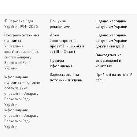
© Верховна Рада
Пошук за
Надано народним
України 1994—2026
реквізитами
депутатам України
Програмно-технічна
Архів
Надано народним
підтримка
—
законопроєктів,
депутатам України
Управління
проєктів інших актів
документів до ЗП
комп'ютеризованих
за ( III – IX скл.)
Знаходяться на
систем Апарату
Правила
опрацюванні в
Верховної Ради
оформлення
комітетах
України
Зареєстровані за
Прийняті на поточній
Iнформаційна
поточний тиждень
сесії
підтримка — Головне
організаційне
управління Апарату
Верховної Ради
України,
Інформаційне
управління Апарату
Верховної Ради
України