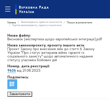
Законопроєкти, проєкти інших актів
Головна
Пошук за реквізитами
Картка законопроєкту, проєкту іншого акта
Назва файлу:
Висновок (експертиза щодо європейської інтеграції).pdf
Назва законопроєкту, проєкту іншого акта:
Проєкт Закону про внесення змін до статті 6 Закону
України "Про статус ветеранів війни, гарантії їх
соціального захисту" щодо автоматичного надання
статусу учасника бойових дій
Номер, дата реєстрації:
9636
від 21.08.2023
Поділитись:
Завантажити