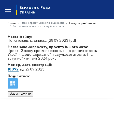
Законопроєкти, проєкти інших актів
Головна
Пошук за реквізитами
Картка законопроєкту, проєкту іншого акта
Назва файлу:
Пояснювальна записка (28.09.2023).pdf
Назва законопроєкту, проєкту іншого акта:
Проєкт Закону про внесення змін до деяких законів
України щодо державної підсумкової атестації та
вступної кампанії 2024 року
Номер, дата реєстрації:
10092
від 27.09.2023
Поділитись:
Завантажити