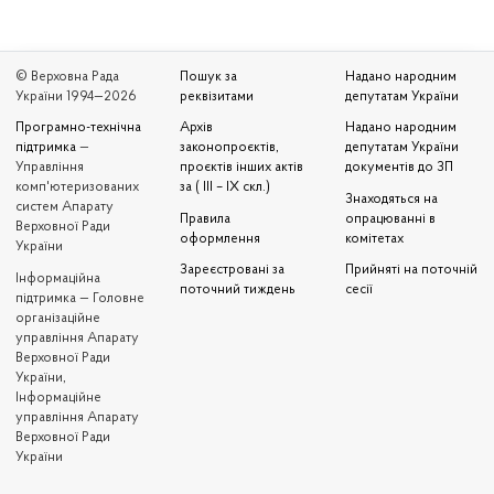
© Верховна Рада
Пошук за
Надано народним
України 1994—2026
реквізитами
депутатам України
Програмно-технічна
Архів
Надано народним
підтримка
—
законопроєктів,
депутатам України
Управління
проєктів інших актів
документів до ЗП
комп'ютеризованих
за ( III – IX скл.)
Знаходяться на
систем Апарату
Правила
опрацюванні в
Верховної Ради
оформлення
комітетах
України
Зареєстровані за
Прийняті на поточній
Iнформаційна
поточний тиждень
сесії
підтримка — Головне
організаційне
управління Апарату
Верховної Ради
України,
Інформаційне
управління Апарату
Верховної Ради
України