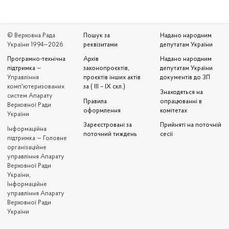
© Верховна Рада
Пошук за
Надано народним
України 1994—2026
реквізитами
депутатам України
Програмно-технічна
Архів
Надано народним
підтримка
—
законопроєктів,
депутатам України
Управління
проєктів інших актів
документів до ЗП
комп'ютеризованих
за ( III – IX скл.)
Знаходяться на
систем Апарату
Правила
опрацюванні в
Верховної Ради
оформлення
комітетах
України
Зареєстровані за
Прийняті на поточній
Iнформаційна
поточний тиждень
сесії
підтримка — Головне
організаційне
управління Апарату
Верховної Ради
України,
Інформаційне
управління Апарату
Верховної Ради
України