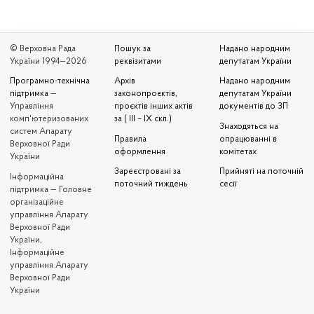
© Верховна Рада
Пошук за
Надано народним
України 1994—2026
реквізитами
депутатам України
Програмно-технічна
Архів
Надано народним
підтримка
—
законопроєктів,
депутатам України
Управління
проєктів інших актів
документів до ЗП
комп'ютеризованих
за ( III – IX скл.)
Знаходяться на
систем Апарату
Правила
опрацюванні в
Верховної Ради
оформлення
комітетах
України
Зареєстровані за
Прийняті на поточній
Iнформаційна
поточний тиждень
сесії
підтримка — Головне
організаційне
управління Апарату
Верховної Ради
України,
Інформаційне
управління Апарату
Верховної Ради
України