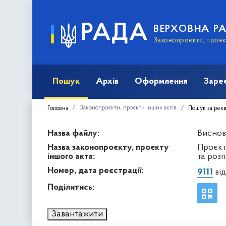
РАДА
ВЕРХОВНА Р
Законопроєкти, проєкт
Пошук
Архів
Оформлення
Заре
Законопроєкти, проєкти інших актів
Головна
Пошук за рек
Назва файлу:
Виснов
Назва законопроєкту, проєкту
Проєкт
іншого акта:
та роз
Номер, дата реєстрації:
9111
від
Поділитись:
Завантажити