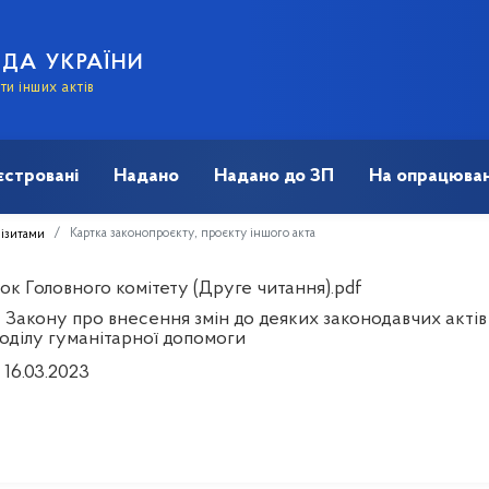
АДА УКРАЇНИ
и інших актів
єстровані
Надано
Надано до ЗП
На опрацюван
Картка законопроєкту, проєкту іншого акта
візитами
ок Головного комітету (Друге читання).pdf
 Закону про внесення змін до деяких законодавчих акті
поділу гуманітарної допомоги
 16.03.2023