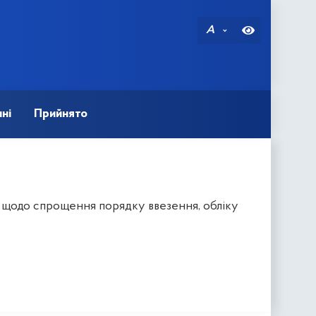
A
ні
Прийнято
в щодо спрощення порядку ввезення, обліку