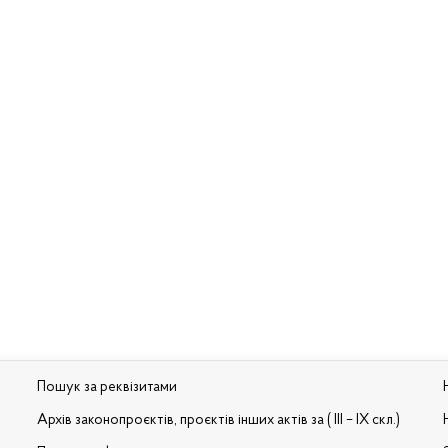
Пошук за реквізитами
Архів законопроєктів, проєктів інших актів за ( III – IX скл.)