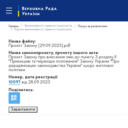
Законопроєкти, проєкти інших актів
Головна
Пошук за реквізитами
Картка законопроєкту, проєкту іншого акта
Назва файлу:
Проєкт Закону (29.09.2023).pdf
Назва законопроєкту, проєкту іншого акта:
Проєкт Закону про внесення змін до пункту 3 розділу ІІ
"Прикінцеві та перехідні положення" Закону України "Про
дерадянізацію законодавства України" щодо житлової
політики
Номер, дата реєстрації:
10097
від 28.09.2023
Поділитись:
Завантажити