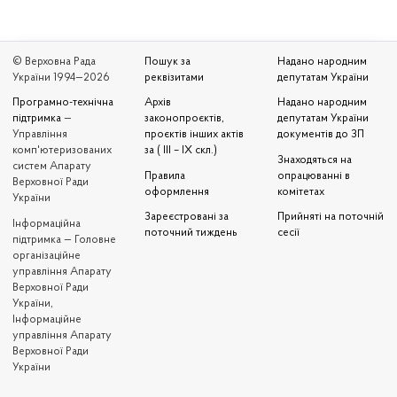
© Верховна Рада
Пошук за
Надано народним
України 1994—2026
реквізитами
депутатам України
Програмно-технічна
Архів
Надано народним
підтримка
—
законопроєктів,
депутатам України
Управління
проєктів інших актів
документів до ЗП
комп'ютеризованих
за ( III – IX скл.)
Знаходяться на
систем Апарату
Правила
опрацюванні в
Верховної Ради
оформлення
комітетах
України
Зареєстровані за
Прийняті на поточній
Iнформаційна
поточний тиждень
сесії
підтримка — Головне
організаційне
управління Апарату
Верховної Ради
України,
Інформаційне
управління Апарату
Верховної Ради
України