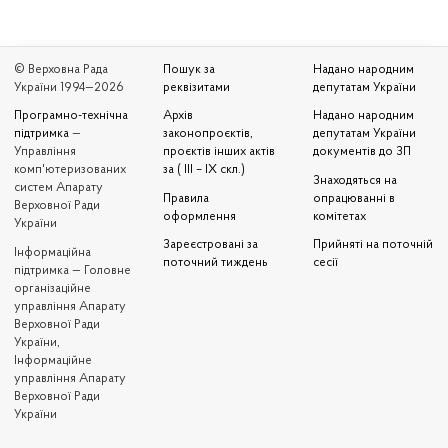
© Верховна Рада
Пошук за
Надано народним
України 1994—2026
реквізитами
депутатам України
Програмно-технічна
Архів
Надано народним
підтримка
—
законопроєктів,
депутатам України
Управління
проєктів інших актів
документів до ЗП
комп'ютеризованих
за ( III – IX скл.)
Знаходяться на
систем Апарату
Правила
опрацюванні в
Верховної Ради
оформлення
комітетах
України
Зареєстровані за
Прийняті на поточній
Iнформаційна
поточний тиждень
сесії
підтримка — Головне
організаційне
управління Апарату
Верховної Ради
України,
Інформаційне
управління Апарату
Верховної Ради
України