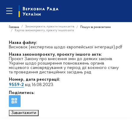
Законопроєкти, проєкти інших актів
Головна
Пошук за реквізитами
Картка законопроєкту, проєкту іншого акта
Назва файлу:
Висновок (експертиза щодо європейської інтеграції).pdf
Назва законопроєкту, проєкту іншого акта:
Проєкт Закону про внесення змін до деяких законів
України щодо розширення повноважень органів
місцевого самоврядування у період дії воєнного стану
та проведення дистанційних засідань рад
Номер, дата реєстрації:
9559-2
від 16.08.2023
Поділитись:
Завантажити