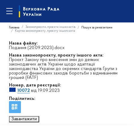
Законопроєкти, проєкти інших актів
Головна
Пошук за реквізитами
Картка законопроєкту, проєкту іншого акта
Назва файлу:
Подання (20.09.2023).docx
Назва законопроєкту, проєкту іншого акта:
Проєкт Закону про внесення змін до деяких
законодавчих актів України щодо адаптації
законодавства України до окремих стандартів Групи з
розробки фінансових заходів боротьби з відмиванням
грошей (FATF)
Номер, дата реєстрації:
10072
від 19.09.2023
Поділитись:
Завантажити