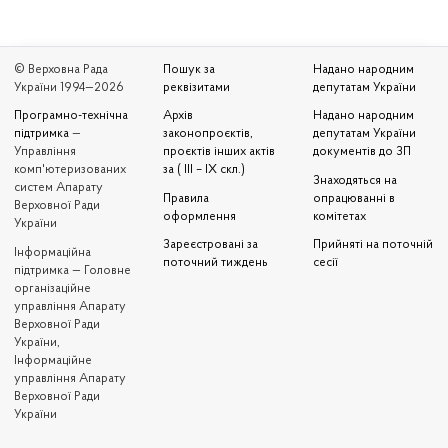
© Верховна Рада
Пошук за
Надано народним
України 1994—2026
реквізитами
депутатам України
Програмно-технічна
Архів
Надано народним
підтримка
—
законопроєктів,
депутатам України
Управління
проєктів інших актів
документів до ЗП
комп'ютеризованих
за ( III – IX скл.)
Знаходяться на
систем Апарату
Правила
опрацюванні в
Верховної Ради
оформлення
комітетах
України
Зареєстровані за
Прийняті на поточній
Iнформаційна
поточний тиждень
сесії
підтримка — Головне
організаційне
управління Апарату
Верховної Ради
України,
Інформаційне
управління Апарату
Верховної Ради
України