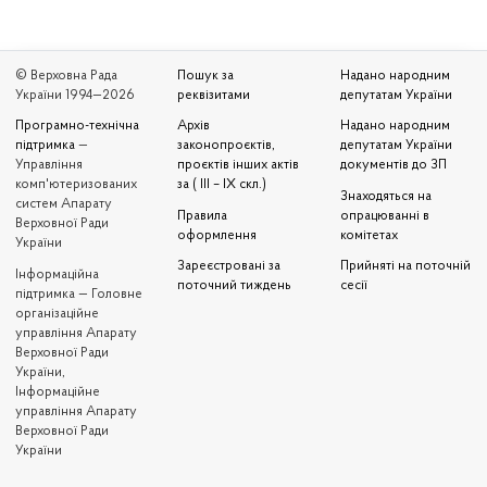
© Верховна Рада
Пошук за
Надано народним
України 1994—2026
реквізитами
депутатам України
Програмно-технічна
Архів
Надано народним
підтримка
—
законопроєктів,
депутатам України
Управління
проєктів інших актів
документів до ЗП
комп'ютеризованих
за ( III – IX скл.)
Знаходяться на
систем Апарату
Правила
опрацюванні в
Верховної Ради
оформлення
комітетах
України
Зареєстровані за
Прийняті на поточній
Iнформаційна
поточний тиждень
сесії
підтримка — Головне
організаційне
управління Апарату
Верховної Ради
України,
Інформаційне
управління Апарату
Верховної Ради
України