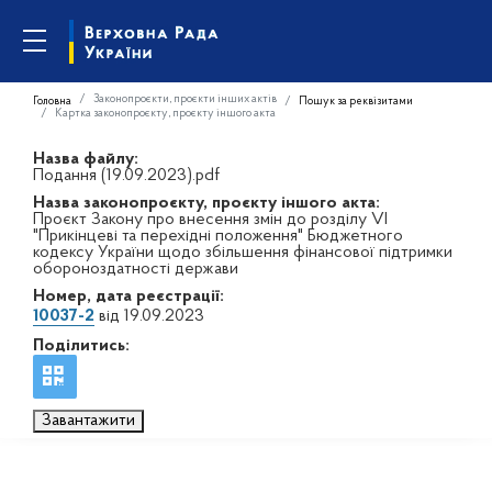
Законопроєкти, проєкти інших актів
Головна
Пошук за реквізитами
Картка законопроєкту, проєкту іншого акта
Назва файлу:
Подання (19.09.2023).pdf
Назва законопроєкту, проєкту іншого акта:
Проєкт Закону про внесення змін до розділу VI
"Прикінцеві та перехідні положення" Бюджетного
кодексу України щодо збільшення фінансової підтримки
обороноздатності держави
Номер, дата реєстрації:
10037-2
від 19.09.2023
Поділитись:
Завантажити