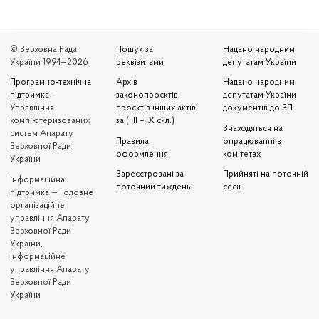
© Верховна Рада
Пошук за
Надано народним
України 1994—2026
реквізитами
депутатам України
Програмно-технічна
Архів
Надано народним
підтримка
—
законопроєктів,
депутатам України
Управління
проєктів інших актів
документів до ЗП
комп'ютеризованих
за ( III – IX скл.)
Знаходяться на
систем Апарату
Правила
опрацюванні в
Верховної Ради
оформлення
комітетах
України
Зареєстровані за
Прийняті на поточній
Iнформаційна
поточний тиждень
сесії
підтримка — Головне
організаційне
управління Апарату
Верховної Ради
України,
Інформаційне
управління Апарату
Верховної Ради
України