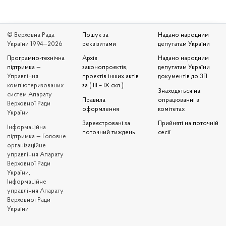
© Верховна Рада
Пошук за
Надано народним
України 1994—2026
реквізитами
депутатам України
Програмно-технічна
Архів
Надано народним
підтримка
—
законопроєктів,
депутатам України
Управління
проєктів інших актів
документів до ЗП
комп'ютеризованих
за ( III – IX скл.)
Знаходяться на
систем Апарату
Правила
опрацюванні в
Верховної Ради
оформлення
комітетах
України
Зареєстровані за
Прийняті на поточній
Iнформаційна
поточний тиждень
сесії
підтримка — Головне
організаційне
управління Апарату
Верховної Ради
України,
Інформаційне
управління Апарату
Верховної Ради
України