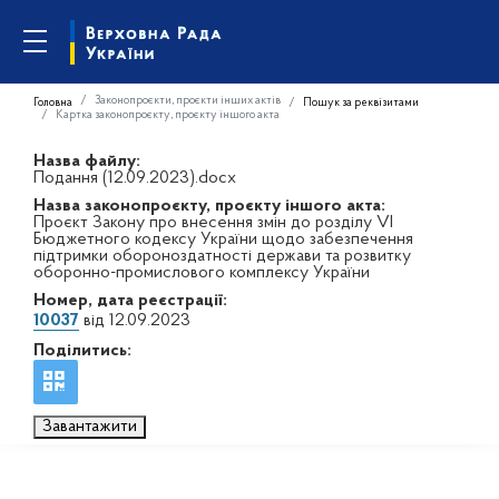
Законопроєкти, проєкти інших актів
Головна
Пошук за реквізитами
Картка законопроєкту, проєкту іншого акта
Назва файлу:
Подання (12.09.2023).docx
Назва законопроєкту, проєкту іншого акта:
Проєкт Закону про внесення змін до розділу VI
Бюджетного кодексу України щодо забезпечення
підтримки обороноздатності держави та розвитку
оборонно-промислового комплексу України
Номер, дата реєстрації:
10037
від 12.09.2023
Поділитись:
Завантажити