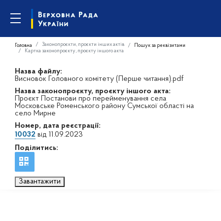
Законопроєкти, проєкти інших актів
Головна
Пошук за реквізитами
Картка законопроєкту, проєкту іншого акта
Назва файлу:
Висновок Головного комітету (Перше читання).pdf
Назва законопроєкту, проєкту іншого акта:
Проєкт Постанови про перейменування села
Московське Роменського району Сумської області на
село Мирне
Номер, дата реєстрації:
10032
від 11.09.2023
Поділитись:
Завантажити