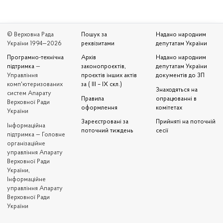
© Верховна Рада
Пошук за
Надано народним
України 1994—2026
реквізитами
депутатам України
Програмно-технічна
Архів
Надано народним
підтримка
—
законопроєктів,
депутатам України
Управління
проєктів інших актів
документів до ЗП
комп'ютеризованих
за ( III – IX скл.)
Знаходяться на
систем Апарату
Правила
опрацюванні в
Верховної Ради
оформлення
комітетах
України
Зареєстровані за
Прийняті на поточній
Iнформаційна
поточний тиждень
сесії
підтримка — Головне
організаційне
управління Апарату
Верховної Ради
України,
Інформаційне
управління Апарату
Верховної Ради
України