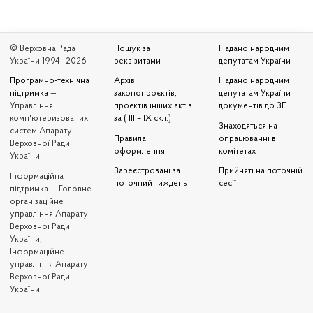
© Верховна Рада
Пошук за
Надано народним
України 1994—2026
реквізитами
депутатам України
Програмно-технічна
Архів
Надано народним
підтримка
—
законопроєктів,
депутатам України
Управління
проєктів інших актів
документів до ЗП
комп'ютеризованих
за ( III – IX скл.)
Знаходяться на
систем Апарату
Правила
опрацюванні в
Верховної Ради
оформлення
комітетах
України
Зареєстровані за
Прийняті на поточній
Iнформаційна
поточний тиждень
сесії
підтримка — Головне
організаційне
управління Апарату
Верховної Ради
України,
Інформаційне
управління Апарату
Верховної Ради
України