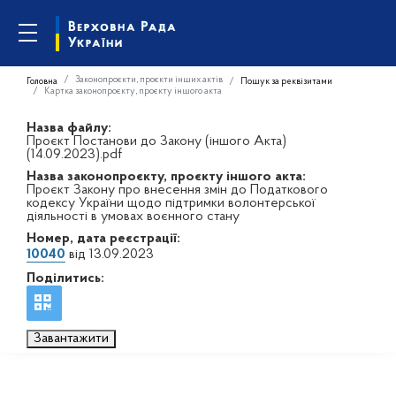
Законопроєкти, проєкти інших актів
Головна
Пошук за реквізитами
Картка законопроєкту, проєкту іншого акта
Назва файлу:
Проєкт Постанови до Закону (іншого Акта)
(14.09.2023).pdf
Назва законопроєкту, проєкту іншого акта:
Проєкт Закону про внесення змін до Податкового
кодексу України щодо підтримки волонтерської
діяльності в умовах воєнного стану
Номер, дата реєстрації:
10040
від 13.09.2023
Поділитись:
Завантажити