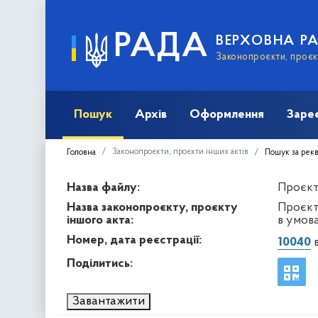
РАДА
ВЕРХОВНА Р
Законопроєкти, проєкт
Пошук
Архів
Оформлення
Заре
Законопроєкти, проєкти інших актів
Головна
Пошук за рек
Назва файлу:
Проєкт 
Назва законопроєкту, проєкту
Проєкт
іншого акта:
в умов
Номер, дата реєстрації:
10040
в
Поділитись:
Завантажити