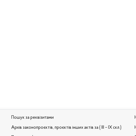
Пошук за реквізитами
Архів законопроєктів, проєктів інших актів за ( III – IX скл.)