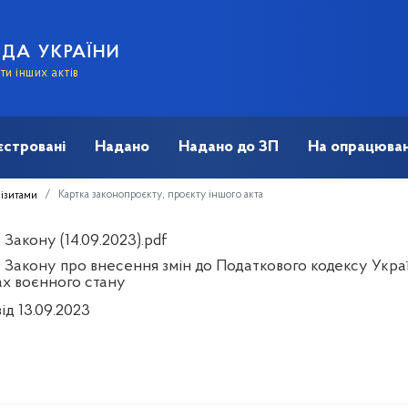
АДА УКРАЇНИ
и інших актів
єстровані
Надано
Надано до ЗП
На опрацюван
Картка законопроєкту, проєкту іншого акта
візитами
Закону (14.09.2023).pdf
 Закону про внесення змін до Податкового кодексу Украї
ах воєнного стану
ід 13.09.2023