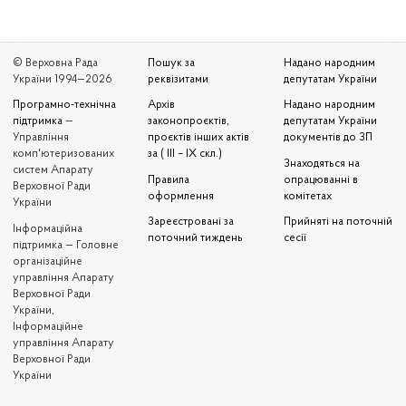
© Верховна Рада
Пошук за
Надано народним
України 1994—2026
реквізитами
депутатам України
Програмно-технічна
Архів
Надано народним
підтримка
—
законопроєктів,
депутатам України
Управління
проєктів інших актів
документів до ЗП
комп'ютеризованих
за ( III – IX скл.)
Знаходяться на
систем Апарату
Правила
опрацюванні в
Верховної Ради
оформлення
комітетах
України
Зареєстровані за
Прийняті на поточній
Iнформаційна
поточний тиждень
сесії
підтримка — Головне
організаційне
управління Апарату
Верховної Ради
України,
Інформаційне
управління Апарату
Верховної Ради
України