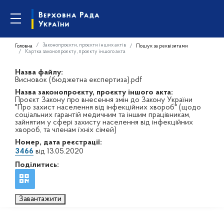
Законопроєкти, проєкти інших актів
Головна
Пошук за реквізитами
Картка законопроєкту, проєкту іншого акта
Назва файлу:
Висновок (бюджетна експертиза).pdf
Назва законопроєкту, проєкту іншого акта:
Проєкт Закону про внесення змін до Закону України
"Про захист населення від інфекційних хвороб" (щодо
соціальних гарантій медичним та іншим працівникам,
зайнятим у сфері захисту населення від інфекційних
хвороб, та членам їхніх сімей)
Номер, дата реєстрації:
3466
від 13.05.2020
Поділитись:
Завантажити