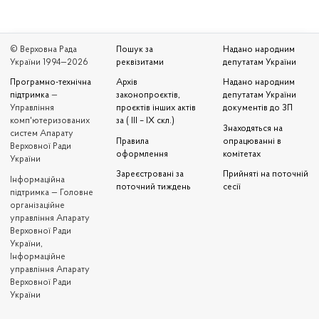
© Верховна Рада
Пошук за
Надано народним
України 1994—2026
реквізитами
депутатам України
Програмно-технічна
Архів
Надано народним
підтримка
—
законопроєктів,
депутатам України
Управління
проєктів інших актів
документів до ЗП
комп'ютеризованих
за ( III – IX скл.)
Знаходяться на
систем Апарату
Правила
опрацюванні в
Верховної Ради
оформлення
комітетах
України
Зареєстровані за
Прийняті на поточній
Iнформаційна
поточний тиждень
сесії
підтримка — Головне
організаційне
управління Апарату
Верховної Ради
України,
Інформаційне
управління Апарату
Верховної Ради
України