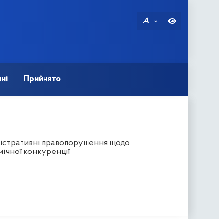
A
ні
Прийнято
ністративні правопорушення щодо
мічної конкуренції