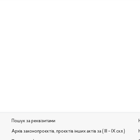
Пошук за реквізитами
Архів законопроєктів, проєктів інших актів за ( III – IX скл.)