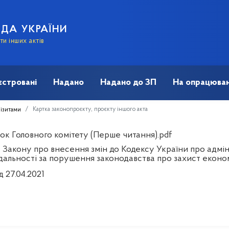
АДА УКРАЇНИ
и інших актів
єстровані
Надано
Надано до ЗП
На опрацюван
Картка законопроєкту, проєкту іншого акта
візитами
ок Головного комітету (Перше читання).pdf
 Закону про внесення змін до Кодексу України про адмі
ідальності за порушення законодавства про захист еконо
д 27.04.2021