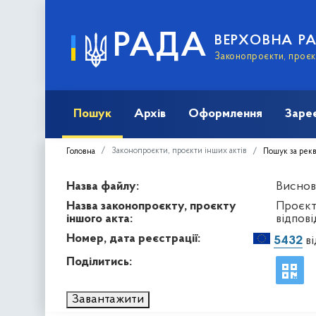
РАДА
ВЕРХОВНА Р
Законопроєкти, проєкт
Пошук
Архів
Оформлення
Заре
Законопроєкти, проєкти інших актів
Головна
Пошук за рек
Назва файлу:
Виснов
Назва законопроєкту, проєкту
Проєкт
іншого акта:
відпов
Номер, дата реєстрації:
5432
ві
Поділитись:
Завантажити