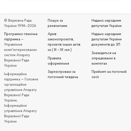
© Верховна Рада
Пошук за
Надано народним
України 1994—2026
реквізитами
депутатам України
Програмно-технічна
Архів
Надано народним
підтримка
—
законопроєктів,
депутатам України
Управління
проєктів інших актів
документів до ЗП
комп'ютеризованих
за ( III – IX скл.)
Знаходяться на
систем Апарату
Правила
опрацюванні в
Верховної Ради
оформлення
комітетах
України
Зареєстровані за
Прийняті на поточній
Iнформаційна
поточний тиждень
сесії
підтримка — Головне
організаційне
управління Апарату
Верховної Ради
України,
Інформаційне
управління Апарату
Верховної Ради
України