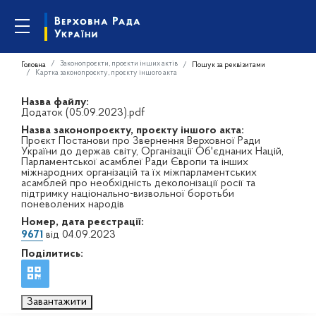
Законопроєкти, проєкти інших актів
Головна
Пошук за реквізитами
Картка законопроєкту, проєкту іншого акта
Назва файлу:
Додаток (05.09.2023).pdf
Назва законопроєкту, проєкту іншого акта:
Проєкт Постанови про Звернення Верховної Ради
України до держав світу, Організації Об'єднаних Націй,
Парламентської асамблеї Ради Європи та інших
міжнародних організацій та їх міжпарламентських
асамблей про необхідність деколонізації росії та
підтримку національно-визвольної боротьби
поневолених народів
Номер, дата реєстрації:
9671
від 04.09.2023
Поділитись:
Завантажити