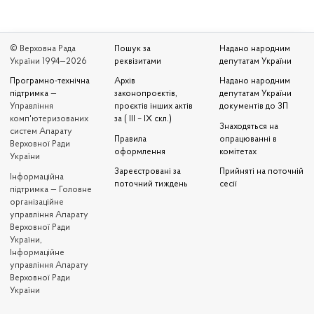
© Верховна Рада
Пошук за
Надано народним
України 1994—2026
реквізитами
депутатам України
Програмно-технічна
Архів
Надано народним
підтримка
—
законопроєктів,
депутатам України
Управління
проєктів інших актів
документів до ЗП
комп'ютеризованих
за ( III – IX скл.)
Знаходяться на
систем Апарату
Правила
опрацюванні в
Верховної Ради
оформлення
комітетах
України
Зареєстровані за
Прийняті на поточній
Iнформаційна
поточний тиждень
сесії
підтримка — Головне
організаційне
управління Апарату
Верховної Ради
України,
Інформаційне
управління Апарату
Верховної Ради
України