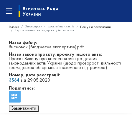
Законопроєкти, проєкти інших актів
Головна
Пошук за реквізитами
Картка законопроєкту, проєкту іншого акта
Назва файлу:
Висновок (бюджетна експертиза).pdf
Назва законопроєкту, проєкту іншого акта:
Проєкт Закону про внесення змін до деяких
законодавчих актів України (щодо прозорості діяльності
громадських об'єднань з іноземною підтримкою)
Номер, дата реєстрації:
3564
від 29.05.2020
Поділитись:
Завантажити