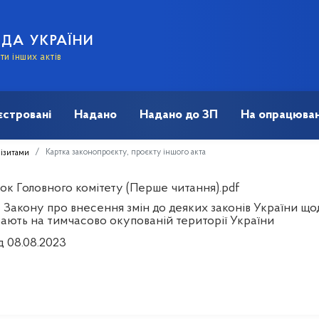
АДА УКРАЇНИ
и інших актів
єстровані
Надано
Надано до ЗП
На опрацюван
Картка законопроєкту, проєкту іншого акта
візитами
ок Головного комітету (Перше читання).pdf
Закону про внесення змін до деяких законів України щодо
ають на тимчасово окупованій території України
д 08.08.2023