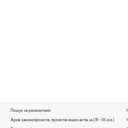
Пошук за реквізитами
Архів законопроєктів, проєктів інших актів за ( III – IX скл.)