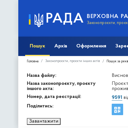
РАДА
ВЕРХОВНА Р
Законопроєкти, проєкт
Пошук
Архів
Оформлення
Заре
Законопроєкти, проєкти інших актів
Головна
Пошук за рек
Назва файлу:
Виснов
Назва законопроєкту, проєкту
Проєкт 
іншого акта:
прожив
Номер, дата реєстрації:
9591
ві
Поділитись:
Завантажити