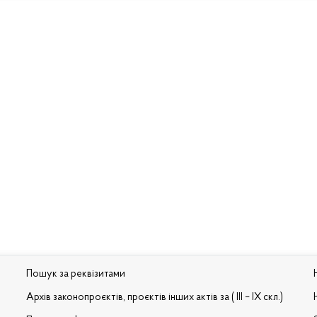
Пошук за реквізитами
Архів законопроєктів, проєктів інших актів за ( III – IX скл.)