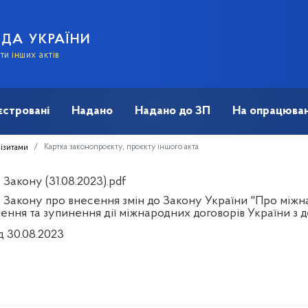
АДА УКРАЇНИ
и інших актів
єстровані
Надано
Надано до ЗП
На опрацюван
Картка законопроєкту, проєкту іншого акта
візитами
Закону (31.08.2023).pdf
 Закону про внесення змін до Закону України "Про міжн
ення та зупинення дії міжнародних договорів України 
д 30.08.2023