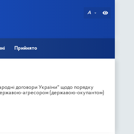
A
ні
Прийнято
ародні договори України" щодо порядку
з державою-агресором (державою-окупантом)