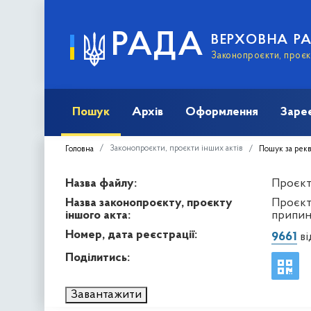
РАДА
ВЕРХОВНА Р
Законопроєкти, проєкт
Пошук
Архів
Оформлення
Заре
Законопроєкти, проєкти інших актів
Головна
Пошук за рек
Назва файлу:
Проєкт 
Назва законопроєкту, проєкту
Проєкт
іншого акта:
припин
Номер, дата реєстрації:
9661
ві
Поділитись:
Завантажити