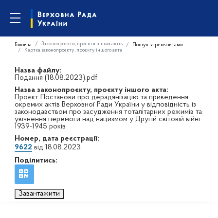
Законопроєкти, проєкти інших актів
Головна
Пошук за реквізитами
Картка законопроєкту, проєкту іншого акта
Назва файлу:
Подання (18.08.2023).pdf
Назва законопроєкту, проєкту іншого акта:
Проєкт Постанови про дерадянізацію та приведення
окремих актів Верховної Ради України у відповідність із
законодавством про засудження тоталітарних режимів та
увічнення перемоги над нацизмом у Другій світовій війні
1939-1945 років
Номер, дата реєстрації:
9622
від 18.08.2023
Поділитись:
Завантажити