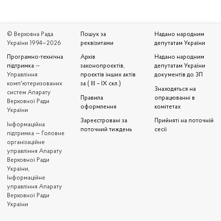
© Верховна Рада
Пошук за
Надано народним
України 1994—2026
реквізитами
депутатам України
Програмно-технічна
Архів
Надано народним
підтримка
—
законопроєктів,
депутатам України
Управління
проєктів інших актів
документів до ЗП
комп'ютеризованих
за ( III – IX скл.)
Знаходяться на
систем Апарату
Правила
опрацюванні в
Верховної Ради
оформлення
комітетах
України
Зареєстровані за
Прийняті на поточній
Iнформаційна
поточний тиждень
сесії
підтримка — Головне
організаційне
управління Апарату
Верховної Ради
України,
Інформаційне
управління Апарату
Верховної Ради
України