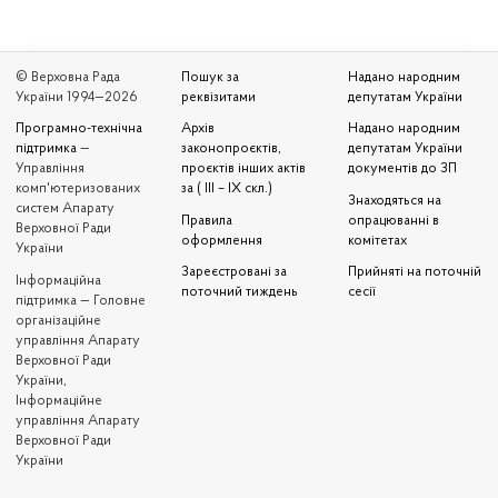
© Верховна Рада
Пошук за
Надано народним
України 1994—2026
реквізитами
депутатам України
Програмно-технічна
Архів
Надано народним
підтримка
—
законопроєктів,
депутатам України
Управління
проєктів інших актів
документів до ЗП
комп'ютеризованих
за ( III – IX скл.)
Знаходяться на
систем Апарату
Правила
опрацюванні в
Верховної Ради
оформлення
комітетах
України
Зареєстровані за
Прийняті на поточній
Iнформаційна
поточний тиждень
сесії
підтримка — Головне
організаційне
управління Апарату
Верховної Ради
України,
Інформаційне
управління Апарату
Верховної Ради
України