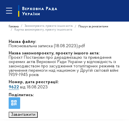
Законопроєкти, проєкти інших актів
Головна
Пошук за реквізитами
Картка законопроєкту, проєкту іншого акта
Назва файлу:
Пояснювальна записка (18.08.2023).pdf
Назва законопроєкту, проєкту іншого акта:
Проєкт Постанови про дерадянізацію та приведення
окремих актів Верховної Ради України у відповідність із
законодавством про засудження тоталітарних режимів та
увічнення перемоги над нацизмом у Другій світовій війні
1939-1945 років
Номер, дата реєстрації:
9622
від 18.08.2023
Поділитись:
Завантажити