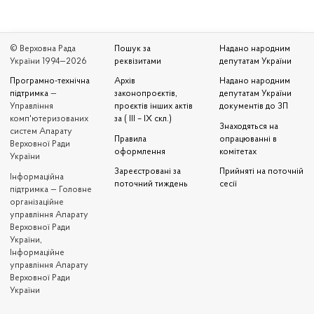
© Верховна Рада
Пошук за
Надано народним
України 1994—2026
реквізитами
депутатам України
Програмно-технічна
Архів
Надано народним
підтримка
—
законопроєктів,
депутатам України
Управління
проєктів інших актів
документів до ЗП
комп'ютеризованих
за ( III – IX скл.)
Знаходяться на
систем Апарату
Правила
опрацюванні в
Верховної Ради
оформлення
комітетах
України
Зареєстровані за
Прийняті на поточній
Iнформаційна
поточний тиждень
сесії
підтримка — Головне
організаційне
управління Апарату
Верховної Ради
України,
Інформаційне
управління Апарату
Верховної Ради
України