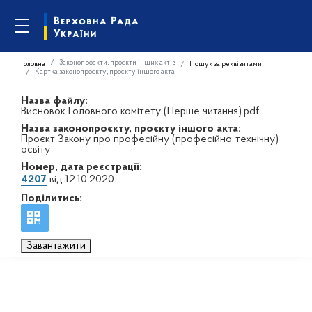
Законопроєкти, проєкти інших актів
Головна
Пошук за реквізитами
Картка законопроєкту, проєкту іншого акта
Назва файлу:
Висновок Головного комітету (Перше читання).pdf
Назва законопроєкту, проєкту іншого акта:
Проєкт Закону про професійну (професійно-технічну)
освіту
Номер, дата реєстрації:
4207
від 12.10.2020
Поділитись:
Завантажити