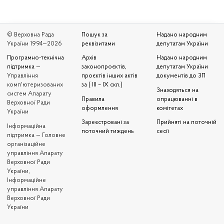
© Верховна Рада
Пошук за
Надано народним
України 1994—2026
реквізитами
депутатам України
Програмно-технічна
Архів
Надано народним
підтримка
—
законопроєктів,
депутатам України
Управління
проєктів інших актів
документів до ЗП
комп'ютеризованих
за ( III – IX скл.)
Знаходяться на
систем Апарату
Правила
опрацюванні в
Верховної Ради
оформлення
комітетах
України
Зареєстровані за
Прийняті на поточній
Iнформаційна
поточний тиждень
сесії
підтримка — Головне
організаційне
управління Апарату
Верховної Ради
України,
Інформаційне
управління Апарату
Верховної Ради
України