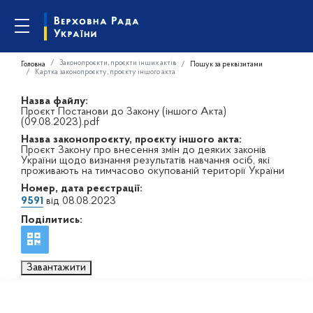
Законопроєкти, проєкти інших актів
Головна
Пошук за реквізитами
Картка законопроєкту, проєкту іншого акта
Назва файлу:
Проєкт Постанови до Закону (іншого Акта)
(09.08.2023).pdf
Назва законопроєкту, проєкту іншого акта:
Проєкт Закону про внесення змін до деяких законів
України щодо визнання результатів навчання осіб, які
проживають на тимчасово окупованій території України
Номер, дата реєстрації:
9591
від 08.08.2023
Поділитись:
Завантажити