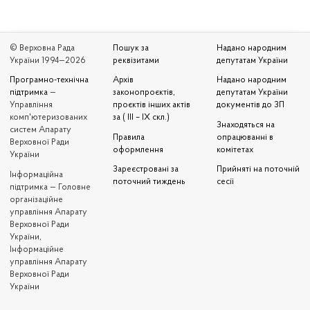
© Верховна Рада
Пошук за
Надано народним
України 1994—2026
реквізитами
депутатам України
Програмно-технічна
Архів
Надано народним
підтримка
—
законопроєктів,
депутатам України
Управління
проєктів інших актів
документів до ЗП
комп'ютеризованих
за ( III – IX скл.)
Знаходяться на
систем Апарату
Правила
опрацюванні в
Верховної Ради
оформлення
комітетах
України
Зареєстровані за
Прийняті на поточній
Iнформаційна
поточний тиждень
сесії
підтримка — Головне
організаційне
управління Апарату
Верховної Ради
України,
Інформаційне
управління Апарату
Верховної Ради
України