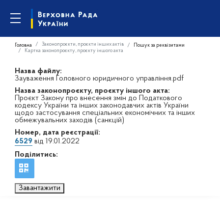
Законопроєкти, проєкти інших актів
Головна
Пошук за реквізитами
Картка законопроєкту, проєкту іншого акта
Назва файлу:
Зауваження Головного юридичного управління.pdf
Назва законопроєкту, проєкту іншого акта:
Проєкт Закону про внесення змін до Податкового
кодексу України та інших законодавчих актів України
щодо застосування спеціальних економічних та інших
обмежувальних заходів (санкцій)
Номер, дата реєстрації:
6529
від 19.01.2022
Поділитись:
Завантажити