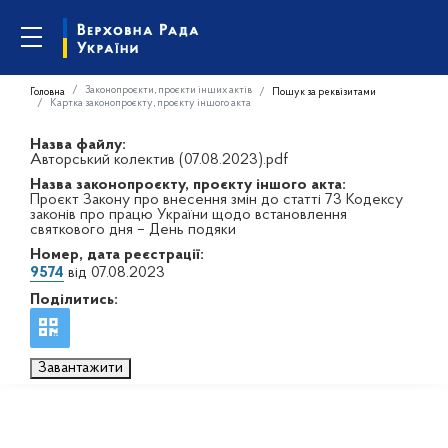
Законопроєкти, проєкти інших актів
Головна
Пошук за реквізитами
Картка законопроєкту, проєкту іншого акта
Назва файлу:
Авторський колектив (07.08.2023).pdf
Назва законопроєкту, проєкту іншого акта:
Проєкт Закону про внесення змін до статті 73 Кодексу
законів про працю України щодо встановлення
святкового дня – День подяки
Номер, дата реєстрації:
9574
від 07.08.2023
Поділитись:
Завантажити