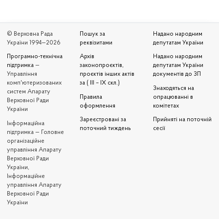
© Верховна Рада
Пошук за
Надано народним
України 1994—2026
реквізитами
депутатам України
Програмно-технічна
Архів
Надано народним
підтримка
—
законопроєктів,
депутатам України
Управління
проєктів інших актів
документів до ЗП
комп'ютеризованих
за ( III – IX скл.)
Знаходяться на
систем Апарату
Правила
опрацюванні в
Верховної Ради
оформлення
комітетах
України
Зареєстровані за
Прийняті на поточній
Iнформаційна
поточний тиждень
сесії
підтримка — Головне
організаційне
управління Апарату
Верховної Ради
України,
Інформаційне
управління Апарату
Верховної Ради
України