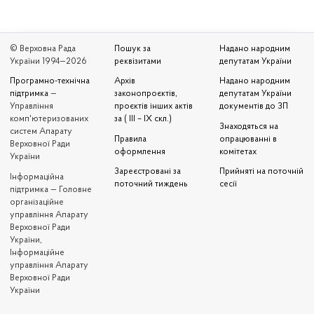
© Верховна Рада
Пошук за
Надано народним
України 1994—2026
реквізитами
депутатам України
Програмно-технічна
Архів
Надано народним
підтримка
—
законопроєктів,
депутатам України
Управління
проєктів інших актів
документів до ЗП
комп'ютеризованих
за ( III – IX скл.)
Знаходяться на
систем Апарату
Правила
опрацюванні в
Верховної Ради
оформлення
комітетах
України
Зареєстровані за
Прийняті на поточній
Iнформаційна
поточний тиждень
сесії
підтримка — Головне
організаційне
управління Апарату
Верховної Ради
України,
Інформаційне
управління Апарату
Верховної Ради
України