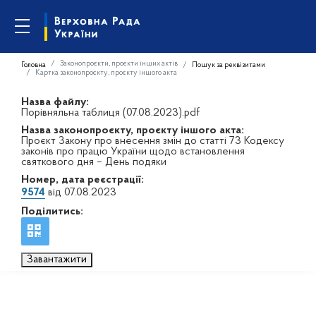
Законопроєкти, проєкти інших актів
Головна
Пошук за реквізитами
Картка законопроєкту, проєкту іншого акта
Назва файлу:
Порівняльна таблиця (07.08.2023).pdf
Назва законопроєкту, проєкту іншого акта:
Проєкт Закону про внесення змін до статті 73 Кодексу
законів про працю України щодо встановлення
святкового дня – День подяки
Номер, дата реєстрації:
9574
від 07.08.2023
Поділитись:
Завантажити