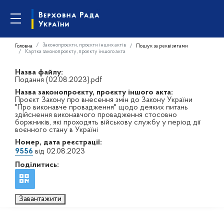
Законопроєкти, проєкти інших актів
Головна
Пошук за реквізитами
Картка законопроєкту, проєкту іншого акта
Назва файлу:
Подання (02.08.2023).pdf
Назва законопроєкту, проєкту іншого акта:
Проєкт Закону про внесення змін до Закону України
"Про виконавче провадження" щодо деяких питань
здійснення виконавчого провадження стосовно
боржників, які проходять військову службу у період дії
воєнного стану в Україні
Номер, дата реєстрації:
9556
від 02.08.2023
Поділитись:
Завантажити