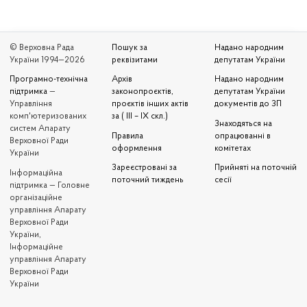
© Верховна Рада
Пошук за
Надано народним
України 1994—2026
реквізитами
депутатам України
Програмно-технічна
Архів
Надано народним
підтримка
—
законопроєктів,
депутатам України
Управління
проєктів інших актів
документів до ЗП
комп'ютеризованих
за ( III – IX скл.)
Знаходяться на
систем Апарату
Правила
опрацюванні в
Верховної Ради
оформлення
комітетах
України
Зареєстровані за
Прийняті на поточній
Iнформаційна
поточний тиждень
сесії
підтримка — Головне
організаційне
управління Апарату
Верховної Ради
України,
Інформаційне
управління Апарату
Верховної Ради
України